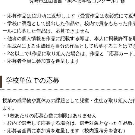
長崎市立図書館「調べる学習コンクール」係
・応募作品は
12
月頃に返却します（受賞作品は表彰式にて返
・学校に宿題として提出した作品や、校内で賞をもらった作
ールに応募した作品は、応募できません
・他者の個人情報を作品に記載する際は、本人に掲載許可を
・生成
AI
による生成物を自分の作品として応募することはで
・
2
名以上で
1
作品に取り組んだ場合は、作品と「応募カード
・応募者全員に参加賞を進呈します
学校単位での応募
授業の成果物や夏休みの課題として児童・生徒が取り組んだ
ます。
・
1
校あたりの応募点数に制限はありません
・校内で選考して応募する場合は、選考対象となった作品数
・応募者全員に参加賞を進呈します（校内選考分を含む）