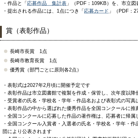
・作品と「
応募作品 集計表
」（PDF：109KB）を、市立
・提出される作品には、
1
点につき「
応募カード
」（PDF：
賞（表彰作品）
長崎市長賞
1
点
長崎市教育長賞
1
点
優秀賞（部門ごとに原則各
2
点）
・表彰式は
2027
年
2
月頃に開催予定です
・表彰作品は市立図書館で複製を作成・保管し、次年度以降
・受賞者の氏名・学校名・学年・作品名および表彰式の写真
・表彰作品の中から選ばれた優秀作品を全国コンクールに推
・全国コンクールに応募した作品の著作権は、応募者に帰属
・全国コンクール入賞者・入選者の氏名・学校名・学年・作
団により公表されます