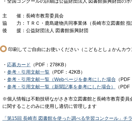
・全国コンクールの詳細は公益財団法人 図書館振興財団のホ
主 催：長崎市教育委員会
協 力：ＴＲＣ・鹿島建物共同事業体（長崎市立図書館 指
後 援：公益財団法人 図書館振興財団
印刷してご自由にお使いください（こどもとしょかんカウ
・
応募カード
（
PDF
：278
KB
）
・
参考・引用文献一覧
（
PDF
：
42KB
）
・
参考・引用文献一覧（Webページを参考にした場合
（PDF
・
参考・引用文献一覧（新聞記事を参考にした場合）
（PDF
※個人情報は不動技研ながさき市立図書館と長崎市教育委員
に関することのみに使用し適切に管理します
「第15回 長崎市 図書館を使った調べる学習コンクール」チ