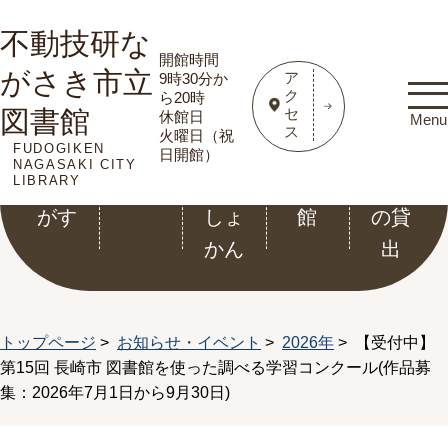
不動技研な
開館時間
がさき市立
ア
9時30分か
ク
ら20時
図書館
セ
休館日
Menu
ス
火曜日（祝
FUDOGIKEN
資料
利用
こど
電子
ホー
日開館）
NAGASAKI CITY
LIBRARY
をさ
案内
もと
図書
ル等
がす
しょ
館
の貸
かん
出
トップページ
>
お知らせ・イベント
>
2026年
> 【受付中】
第15回 長崎市 図書館を使った調べる学習コンクール(作品募
集：2026年7月1日から9月30日)