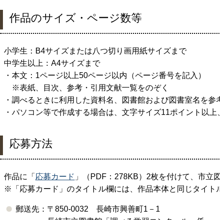
作品のサイズ・ページ数等
小学生：B4サイズまたは八つ切り画用紙サイズまで
中学生以上：A4サイズまで
・本文：1ページ以上50ページ以内（ページ番号を記入）
※表紙、目次、参考・引用文献一覧をのぞく
・調べるときに利用した資料名、図書館および図書室名を参
・パソコン等で作成する場合は、文字サイズ11ポイント以上、
応募方法
作品に「
応募カード
」（PDF：278KB）
2
枚を付けて、市立
※「応募カード」のタイトル欄には、作品本体と同じタイト
郵送先：〒
850-0032
長崎市興善町
1
－
1