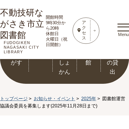
不動技研な
開館時間
がさき市立
ア
9時30分か
ク
ら20時
図書館
セ
休館日
Menu
ス
火曜日（祝
FUDOGIKEN
資料
利用
こど
電子
ホー
日開館）
NAGASAKI CITY
LIBRARY
をさ
案内
もと
図書
ル等
がす
しょ
館
の貸
かん
出
トップページ
>
お知らせ・イベント
>
2025年
> 図書館運営
協議会委員を募集します(2025年11月28日まで)