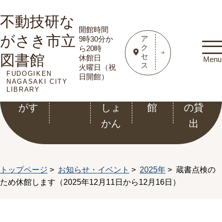
不動技研な
開館時間
がさき市立
ア
9時30分か
ク
ら20時
図書館
セ
休館日
Menu
ス
火曜日（祝
FUDOGIKEN
資料
利用
こど
電子
ホー
日開館）
NAGASAKI CITY
LIBRARY
をさ
案内
もと
図書
ル等
がす
しょ
館
の貸
かん
出
トップページ
>
お知らせ・イベント
>
2025年
> 蔵書点検の
ため休館します（2025年12月11日から12月16日）