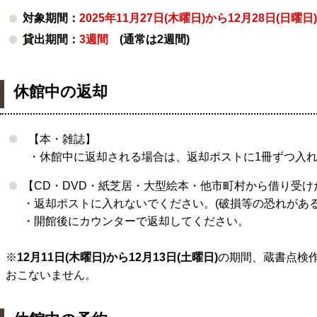
対象期間：
2025年11月27日(木曜日)から12月28日(日曜日)
貸出期間：
3週間
(通常は2週間)
休館中の返却
【本・雑誌】
・休館中に返却される場合は、返却ポストに
1
冊ずつ入
【
CD
・
DVD
・紙芝居・大型絵本・他市町村から借り受け
・返却ポストに入れないでください。
(
破損等の恐れがあ
・開館後にカウンターで返却してください。
※
12
月
11
日
(
木曜日
)
から
12
月
13
日
(
土曜日
)
の期間、蔵書点検
おこないません。