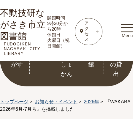
不動技研な
開館時間
がさき市立
ア
9時30分か
ク
ら20時
図書館
セ
休館日
Menu
ス
火曜日（祝
FUDOGIKEN
資料
利用
こど
電子
ホー
日開館）
NAGASAKI CITY
LIBRARY
をさ
案内
もと
図書
ル等
がす
しょ
館
の貸
かん
出
トップページ
>
お知らせ・イベント
>
2026年
> 『WAKABA
2026年6月-7月号』を掲載しました