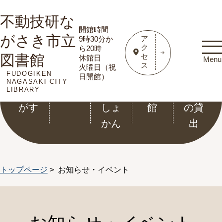
不動技研な
開館時間
がさき市立
ア
9時30分か
ク
ら20時
図書館
セ
休館日
Menu
ス
火曜日（祝
FUDOGIKEN
資料
利用
こど
電子
ホー
日開館）
NAGASAKI CITY
LIBRARY
をさ
案内
もと
図書
ル等
がす
しょ
館
の貸
かん
出
トップページ
> お知らせ・イベント